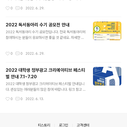
내외 대학(2년제, 4년제) 및 대학원(석사과정) 재학생 및
작성시간
0
0
2022. 6. 29.
휴학생. 2022년도 8월 졸업예정자 및 군복무자도 공모가
능 (광고업계 종사자, 대학 기 졸업자, 해외 대학에 재학 중
인 외국인은 공모 불가) 작품접수 응모신청 : 2022.6.20
2022 독서동아리 수기 공모전 안내
(월) ~ 2022.7.15(금), 오후 5시까지 당사의 응모시스템
글 내용
2022 독서동아리 수기 공모전입니다. 전국 독서동아리에
에 신청 응모부문 : 기획서, 크리에이티브 중복출품 가능 제
참여하시는 분들이 응모하시면 좋을 것 같네요. 자세한 내
출방법 당사의 출품페이지를 통해 온라인 제출 (우편 및 현
용은 아래 포스터와 첨부파일을 참고하세요. http://readi
장접수는 불가) 본선 진출작에 한하여 출력된 형태로 제출
nggroup.or.kr/apply/view.php?m=read&bn=25&
을 요구할 수 있음 유의사항 기획서 및 광고작품에 본인 및
작성시간
0
0
2022. 6. 29.
nPage=1&mPage=1&totalpage=1 독서동아리지원
팀원의 학교, 이름 등을 확인할 수 있는 정보가 명시되어 있
센터 | readinggroup.or.kr
을..
2022 대학생 정부광고 크리에이티브 페스티
벌 안내 7.1~7.20
글 내용
2022 대학생 정부광고 크리에이티브 페스티벌 안내입니
다. 관심있는 여러분들의 많은 참여 바랍니다. 링크 참고 :
https://www.kpf.or.kr/front/board/boardContent
작성시간
0
0
2022. 6. 13.
sView.do?board_id=254&contents_id=839bc9
ba17f2403ab7d8480cac463816 한국언론진흥재단
2022 대학생 정부광고 크리에이티브 페스티벌 개최(~7.
20.) 작성자 : 작성일 : 2022.06.03 조회수 : 476 (첨부
1) 2022 대학생 정부광고 크리에이티브 페스티벌 공모요
의안내
티스토리
로그인
고객센터