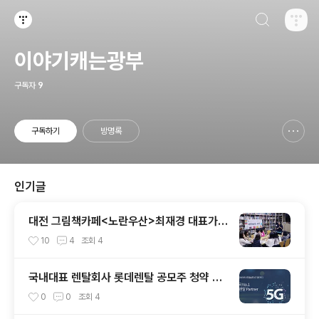
검색하기
티스토리
이야기캐는광부
구독자
9
구독하기
방명록
신고하기 레이어
열기
인기글
대전 그림책카페<노란우산>최재경 대표가
추천하는 그림책은?
10
4
조회
4
국내대표 렌탈회사 롯데렌탈 공모주 청약 일
정 및 신주발행 안내
0
0
조회
4