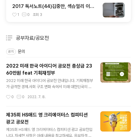
2017 독서노트(44)김중만, 섹슈얼리 이노
선트
1
0
조회
3
공부자료/공모전
분류 전체보기
주요 글 목록
문의
공지
2022 미래 한국 아이디어 공모전 총상금 23
60만원 feat 기획재정부
글 내용
2022 미래 한국 아이디어 공모전 안내입니다. 기획재정부
가 급격한 경제․사회 구조 변화 속에서 미래 대한민국의 바
람직한 발전방향에 대하여 국민들과 같이 고민하는 기회를
작성시간
0
0
2022. 7. 8.
마련하기 위하여 2022년도 ｢미래 한국 아이디어 공모전｣
을 개최합니다. 자세한 사항은 아래 내용과 첨부 파일을 참
고하시기 바랍니다.
제35회 HS애드 영 크리에이터스 컴피티션
광고 공모전
글 내용
제35회 HS애드 영 크리에이터스 컴피티션 광고 공모전입
니다. 자세한 사항은 아래 내용을 참고하세요. 응모자격 국