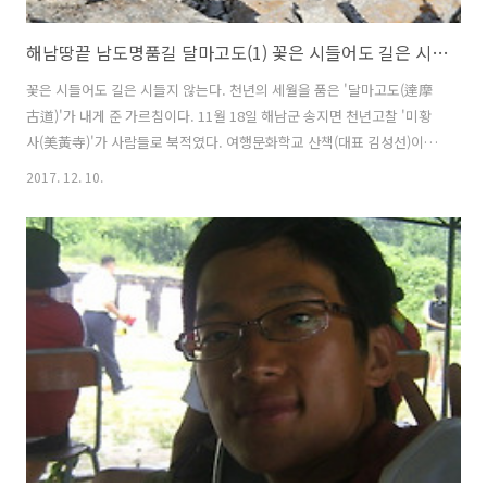
해남땅끝 남도명품길 달마고도(1) 꽃은 시들어도 길은 시들지 않는다
꽃은 시들어도 길은 시들지 않는다. 천년의 세월을 품은 '달마고도(達摩
古道)'가 내게 준 가르침이다. 11월 18일 해남군 송지면 천년고찰 '미황
사(美黃寺)'가 사람들로 북적였다. 여행문화학교 산책(대표 김성선)이
기획한 달마고도 개통기념 걷기행사가 열렸기 때문이다. 이날 배낭을 앞
2017. 12. 10.
뒤로 두 개나 멨다. 앞에는 뱃살, 뒤에는 작은 가방. 미황사를 출발하는
달마고도 제1코스를 따라 흙길을 밟았다. 사뿐사뿐 걷다가도 길 움푹패
인 곳에 뱃살을 받힘돌로 끼워 놓고 싶었다. 그러다 묵묵히 걸었다. 자연
을 훼손하지 않은채 정성스레 길을 닦은 이들의 마음을 떠올리면서. "달
마고도는 1268년 전 저 멀리 인도 우전국에서 부처상과 경전을 모시고
온 길입니다. 땅끝 사람들이 미황사를 찾아오기도하고, 저 월성 장에 가
는 ..