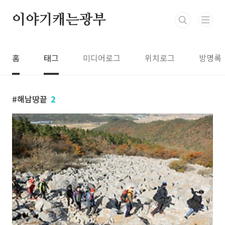
본문 바로가기
이야기캐는광부
홈
태그
미디어로그
위치로그
방명록
해남땅끝
2